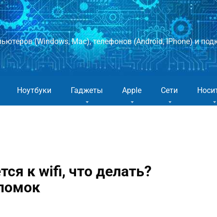
ютеров (Windows, Mac), телефонов (Android, IPhone) и подк
Ноутбуки
Гаджеты
Apple
Сети
Носи
ся к wifi, что делать?
ломок