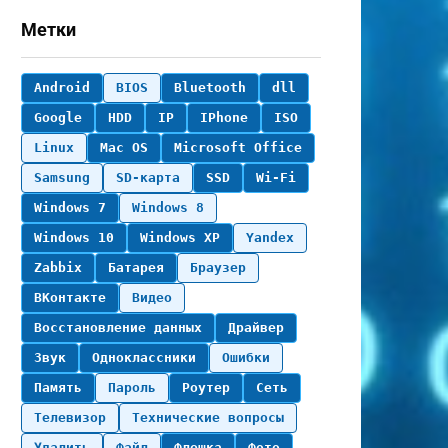
Метки
Android
BIOS
Bluetooth
dll
Google
HDD
IP
IPhone
ISO
Linux
Mac OS
Microsoft Office
Samsung
SD-карта
SSD
Wi-Fi
Windows 7
Windows 8
Windows 10
Windows XP
Yandex
Zabbix
Батарея
Браузер
ВКонтакте
Видео
Восстановление данных
Драйвер
Звук
Одноклассники
Ошибки
Память
Пароль
Роутер
Сеть
Телевизор
Технические вопросы
Удалить
Файл
Флешка
Фото