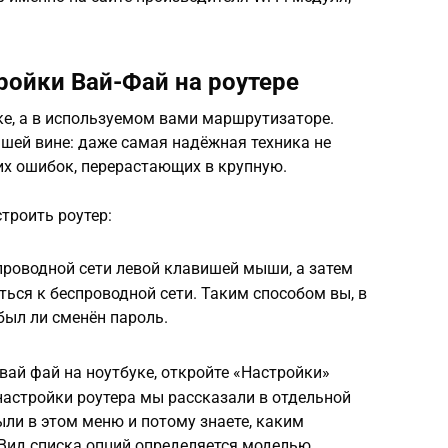
ройки Вай-Фай на роутере
ке, а в используемом вами маршрутизаторе.
ашей вине: даже самая надёжная техника не
х ошибок, перерастающих в крупную.
троить роутер:
проводной сети левой клавишей мыши, а затем
ься к беспроводной сети. Таким способом вы, в
 был ли сменён пароль.
вай фай на ноутбуке, откройте «Настройки»
настройки роутера мы рассказали в отдельной
были в этом меню и потому знаете, каким
 Вид списка опций определяется моделью