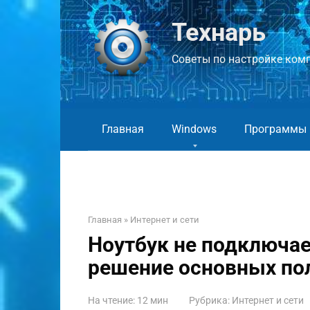
Перейти
к
Технарь
контенту
Советы по настройке компь
Главная
Windows
Программы
Главная
»
Интернет и сети
Ноутбук не подключает
решение основных по
На чтение:
12 мин
Рубрика:
Интернет и сети