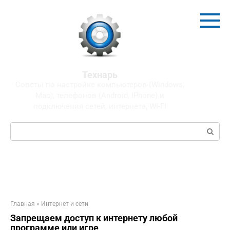
Перейти
к
контенту
Технарь
Советы по настройке компьютеров (Windows,
Mac), телефонов (Android, IPhone) и
подключения сетей, интернета, WI-FI
Поиск:
Главная
»
Интернет и сети
Запрещаем доступ к интернету любой
программе или игре