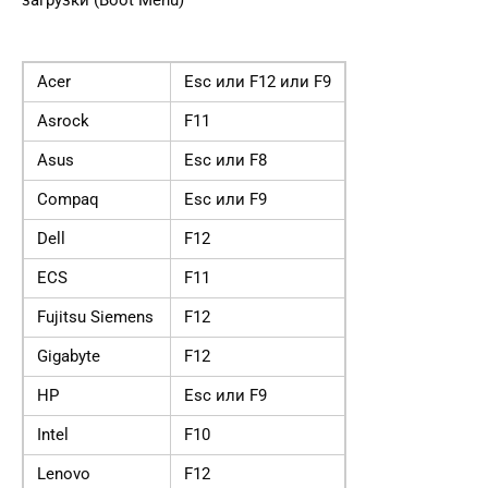
Acer
Esc или F12 или F9
Asrock
F11
Asus
Esc или F8
Compaq
Esc или F9
Dell
F12
ECS
F11
Fujitsu Siemens
F12
Gigabyte
F12
HP
Esc или F9
Intel
F10
Lenovo
F12