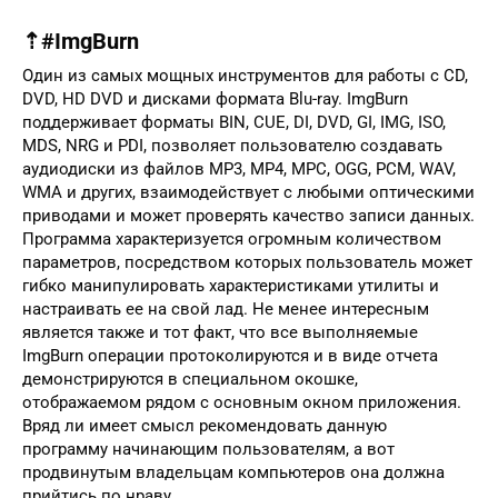
⇡#ImgBurn
Один из самых мощных инструментов для работы с CD,
DVD, HD DVD и дисками формата Blu-ray. ImgBurn
поддерживает форматы BIN, CUE, DI, DVD, GI, IMG, ISO,
MDS, NRG и PDI, позволяет пользователю создавать
аудиодиски из файлов MP3, MP4, MPC, OGG, PCM, WAV,
WMA и других, взаимодействует с любыми оптическими
приводами и может проверять качество записи данных.
Программа характеризуется огромным количеством
параметров, посредством которых пользователь может
гибко манипулировать характеристиками утилиты и
настраивать ее на свой лад. Не менее интересным
является также и тот факт, что все выполняемые
ImgBurn операции протоколируются и в виде отчета
демонстрируются в специальном окошке,
отображаемом рядом с основным окном приложения.
Вряд ли имеет смысл рекомендовать данную
программу начинающим пользователям, а вот
продвинутым владельцам компьютеров она должна
прийтись по нраву.