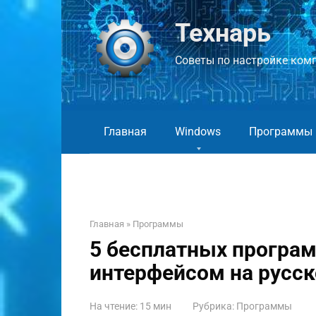
Перейти
к
Технарь
контенту
Советы по настройке компь
Главная
Windows
Программы
Главная
»
Программы
5 бесплатных програм
интерфейсом на русс
На чтение:
15 мин
Рубрика:
Программы