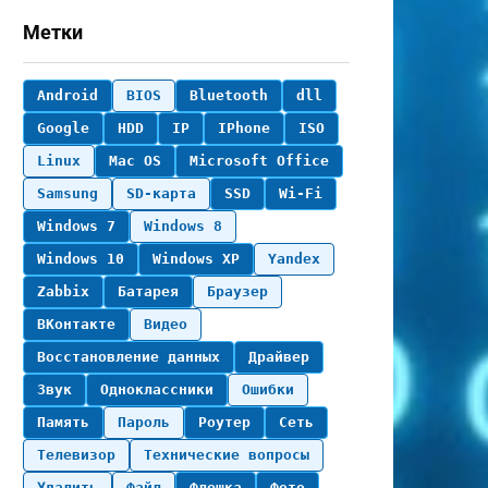
Метки
Android
BIOS
Bluetooth
dll
Google
HDD
IP
IPhone
ISO
Linux
Mac OS
Microsoft Office
Samsung
SD-карта
SSD
Wi-Fi
Windows 7
Windows 8
Windows 10
Windows XP
Yandex
Zabbix
Батарея
Браузер
ВКонтакте
Видео
Восстановление данных
Драйвер
Звук
Одноклассники
Ошибки
Память
Пароль
Роутер
Сеть
Телевизор
Технические вопросы
Удалить
Файл
Флешка
Фото