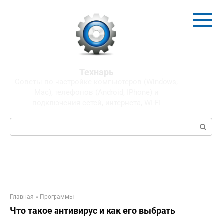
Перейти
к
контенту
Технарь
Советы по настройке компьютеров (Windows,
Mac), телефонов (Android, IPhone) и
подключения сетей, интернета, WI-FI
Поиск:
Главная
»
Программы
Что такое антивирус и как его выбрать