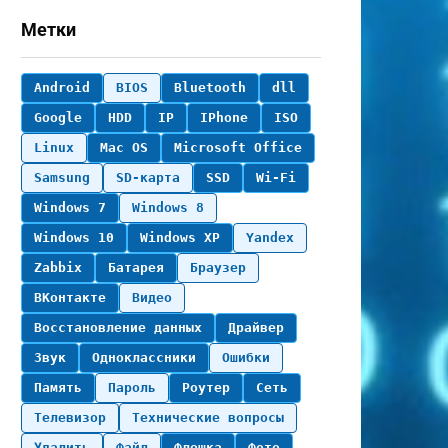
Метки
Android
BIOS
Bluetooth
dll
Google
HDD
IP
IPhone
ISO
Linux
Mac OS
Microsoft Office
Samsung
SD-карта
SSD
Wi-Fi
Windows 7
Windows 8
Windows 10
Windows XP
Yandex
Zabbix
Батарея
Браузер
ВКонтакте
Видео
Восстановление данных
Драйвер
Звук
Одноклассники
Ошибки
Память
Пароль
Роутер
Сеть
Телевизор
Технические вопросы
Удалить
Файл
Флешка
Фото