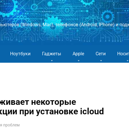
ютеров (Windows, Mac), телефонов (Android, IPhone) и подк
Ноутбуки
Гаджеты
Apple
Сети
Носи
живает некоторые
ии при установке icloud
ия проблем