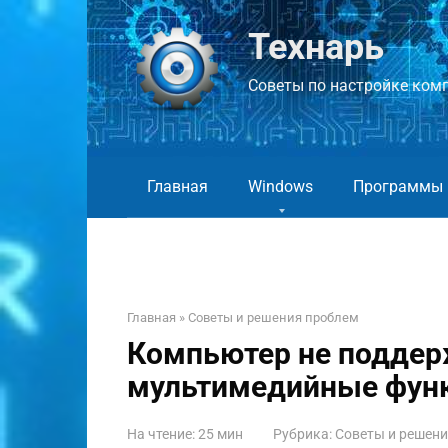
Перейти
к
Технарь
контенту
Советы по настройке компь
Главная
Windows
Программы
Главная
»
Советы и решения проблем
Компьютер не поддер
мультимедийные функц
На чтение:
25 мин
Рубрика:
Советы и решен