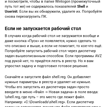
и посмотрите, чтобы в папке Winlogon (промежуточный
путь тот же) не содержалось показателей
Shell
и
Userinit
. Если вы их обнаружили, удалите их. Попробуйте
снова перезагрузить ПК.
Если не запускается рабочий стол
В случаях когда рабочий стол не загружается вообще и
даже кнопка «Пуск» не появляется, нужно сделать то
что описано и выше, а если не помогает, то кое-что ещё.
Попробуйте запустить рабочий стол через диспетчер
задач вышеописанным способом. Если программы AVZ
под рукой нет, то придётся лезть в реестр. Но я вам
упростил задачу и подготовил готовое решение.
Скачайте и запустите файл shell.reg. Он добавляет
нужные параметры в реестр и удаляет не нужные.
Чтобы его запустить из диспетчера задач просто
введите в меню «Файл -> Новая задача» в поле ввода:
\shell.reg, где путь – это место где лежит файл.
Например: «C:\Downloads\shell.reg». Если диспетчер
задач не запускается, пишет что файл отсутствует или у