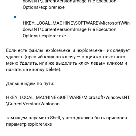
dowsNT\CurrentVersion\Image File Execution
Options\explorer.exe
HKEY_LOCAL_MACHINE\SOFTWARE\Microsoft\Win
dowsNT\CurrentVersion\Image File Execution
Options\iexplorer.exe
Если есть файлы explorer.exe и iexplorer.exe— их следует
удалить (правый клик по ключу — опция контекстного
меню Удалить, или же выделить ключ левым кликом и
нажать на кнопку Delete).
Дальше идем по пути:
HKEY_LOCAL_MACHINE\SOFTWARE\Microsoft\WindowsNT
\CurrentVersion\Winlogon
там ищем параметр Shell, у него должен быть присвоен
параметр explorer.exe