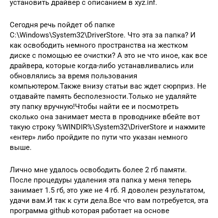
установить драйвер с описанием в xyz.inf.
Сегодня речь пойдет об папке
C:\Windows\System32\DriverStore. Что эта за папка? И
как освободить немного пространства на жестком
диске с помощью ее очистки? А это не что иное, как все
драйвера, которые когда-либо устанавливались или
обновлялись за время пользования
компьютером.Также внизу статьи вас ждет сюрприз. Не
отдавайте память бесполезности.Только не удаляйте
эту папку вручную!Чтобы найти ее и посмотреть
сколько она занимает места в проводнике вбейте вот
такую строку %WINDIR%\System32\DriverStore и нажмите
«ентер» либо пройдите по пути что указан немного
выше.
Лично мне удалось освободить более 2 гб памяти.
После процедуры удаления эта папка у меня теперь
занимает 1.5 гб, это уже не 4 гб. Я доволен результатом,
удачи вам.И так к сути дела.Все что вам потребуется, эта
программа github которая работает на основе