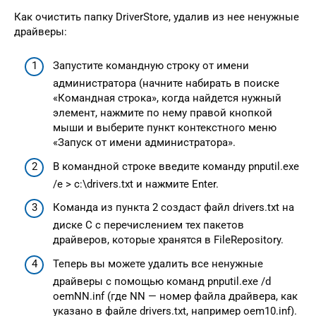
Как очистить папку DriverStore, удалив из нее ненужные
драйверы:
Запустите командную строку от имени
администратора (начните набирать в поиске
«Командная строка», когда найдется нужный
элемент, нажмите по нему правой кнопкой
мыши и выберите пункт контекстного меню
«Запуск от имени администратора».
В командной строке введите команду pnputil.exe
/e > c:\drivers.txt и нажмите Enter.
Команда из пункта 2 создаст файл drivers.txt на
диске C с перечислением тех пакетов
драйверов, которые хранятся в FileRepository.
Теперь вы можете удалить все ненужные
драйверы с помощью команд pnputil.exe /d
oemNN.inf (где NN — номер файла драйвера, как
указано в файле drivers.txt, например oem10.inf).