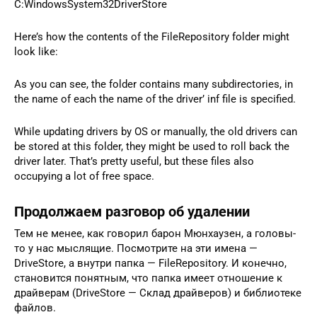
C:WindowsSystem32DriverStore
Here’s how the contents of the FileRepository folder might
look like:
As you can see, the folder contains many subdirectories, in
the name of each the name of the driver’ inf file is specified.
While updating drivers by OS or manually, the old drivers can
be stored at this folder, they might be used to roll back the
driver later. That’s pretty useful, but these files also
occupying a lot of free space.
Продолжаем разговор об удалении
Тем не менее, как говорил барон Мюнхаузен, а головы-
то у нас мыслящие. Посмотрите на эти имена —
DriveStore, а внутри папка — FileRepository. И конечно,
становится понятным, что папка имеет отношение к
драйверам (DriveStore — Склад драйверов) и библиотеке
файлов.