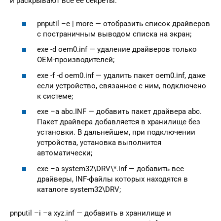
и раскрывают все её секреты:
pnputil –e | more — отобразить список драйверов
c постраничным выводом списка на экран;
exe -d oem0.inf — удаление драйверов только
OEM-производителей;
exe -f -d oem0.inf — удалить пакет oem0.inf, даже
если устройство, связанное с ним, подключено
к системе;
exe –a abc.INF — добавить пакет драйвера abc.
Пакет драйвера добавляется в хранилище без
установки. В дальнейшем, при подключении
устройства, установка выполнится
автоматически;
exe –a system32\DRV\*.inf — добавить все
драйверы, INF-файлы которых находятся в
каталоге system32\DRV;
pnputil –i –a xyz.inf — добавить в хранилище и