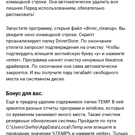
командной строки. Она автоматически удалить все
лишнее.Перед использованием, обязательно
распаковать!
Запустите программу, открыв файл «driver_cleanup». Вы
увидите окно командной строки. Скрипт
проанализирует папку DriverStore. По окончании
утилита запросит подтверждение на очистку. Чтобы
подтвердить впишите английскую букву «y» и нажмите
«enter». Программа начнет очистку ненужных бекапов
драйверов. По окончании она сама автоматически
закроется. И вы получите пару гигабайт свободного
места на системном диске.
Бонус для вас.
Еще в придачу удалим содержимое папки TEMP. В ней
хранятся разные отчеты программ и windows, которые
со временем занимают много места. Также очистим
резервные обновления системы.Пройдите по пути
C:\Users\Serhiy\AppData\Local\Temp или впишите в
проводник значение %TEMP% и нажмите «enter». Только