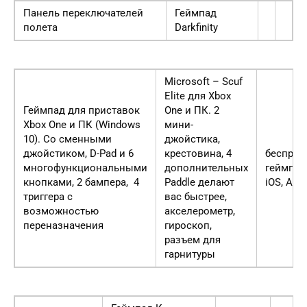
Панель переключателей
Геймпад
полета
Darkfinity
Microsoft – Scuf
Elite для Xbox
Геймпад для приставок
One и ПК. 2
Xbox One и ПК (Windows
мини-
10). Со сменными
джойстика,
джойстиком, D-Pad и 6
крестовина, 4
беспров
многофункциональными
дополнительных
геймпад
кнопками, 2 бампера, 4
Paddle делают
iOS, And
триггера с
вас быстрее,
возможностью
акселерометр,
переназначения
гироскоп,
разъем для
гарнитуры