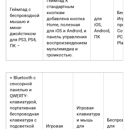
Геймпад К
стандартным
Геймпад с
кнопкам
Беспр
беспроводной
добавлена кнопка
для
Игра 
мышью и
Home, полезная
iOS,
прово
мини-
для iOS и Android, и
Android,
Совм
джойстиком
панель управления
ПК
PC, M
для PS3, PS4,
воспроизведением
PlayS
ПК –
мультимедиа и
громкостью.
+ Bluetooth с
сенсорной
панелью и
QWERTY-
клавиатурой,
портативная
Игровая
беспроводная
клавиатура
клавиатура с
и мышь
Беспрово
подсветкой
Игровая
для
для