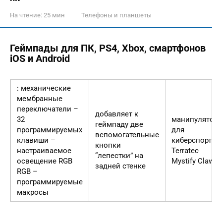
На чтение:
25 мин
Телефоны и планшеты
Геймпады для ПК, PS4, Xbox, смартфонов
iOS и Android
: механические
мембранные
переключатели –
добавляет к
32
манипулятор
геймпаду две
программируемых
для
вспомогательные
клавиши –
киберспорта
кнопки
настраиваемое
Terratec
“лепестки” на
освещение RGB
Mystify Claw
задней стенке
RGB –
программируемые
макросы