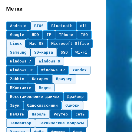
Метки
Android
BIOS
Bluetooth
dll
Google
HDD
IP
IPhone
ISO
Linux
Mac OS
Microsoft Office
Samsung
SD-карта
SSD
Wi-Fi
Windows 7
Windows 8
Windows 10
Windows XP
Yandex
Zabbix
Батарея
Браузер
ВКонтакте
Видео
Восстановление данных
Драйвер
Звук
Одноклассники
Ошибки
Память
Пароль
Роутер
Сеть
Телевизор
Технические вопросы
Удалить
Файл
Флешка
Фото