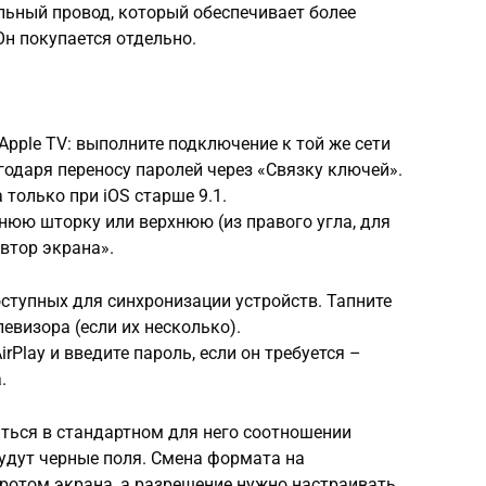
льный провод, который обеспечивает более
н покупается отдельно.
Apple TV: выполните подключение к той же сети
агодаря переносу паролей через «Связку ключей».
только при iOS старше 9.1.
нюю шторку или верхнюю (из правого угла, для
овтор экрана».
оступных для синхронизации устройств. Тапните
левизора (если их несколько).
rPlay и введите пароль, если он требуется –
.
ться в стандартном для него соотношении
будут черные поля. Смена формата на
ротом экрана, а разрешение нужно настраивать