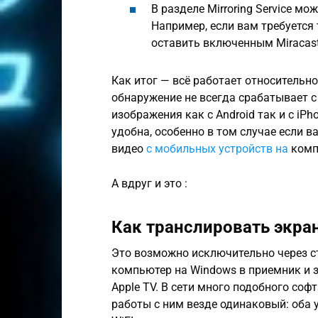
В разделе Mirroring Service 
Например, если вам требуется
оставить включенным Miracast,
Как итог — всё работает относительно
обнаружение не всегда срабатывает с
изображения как с Android так и с i
удобна, особенно в том случае если 
видео
с мобильных устройств на
комп
А вдруг и это :
Как транслировать экра
Это возможно исключительно через 
компьютер на Windows в приемник и з
Apple TV. В сети много подобного софт
работы с ним везде одинаковый: оба 