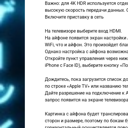
Важно: для 4K HDR используется отде
высокую скорость передачи данных. О
Включите приставку в сеть
На телевизоре выберите вход HDMI.
На айфоне появится экран настройки 
WiFi, что и айфон. Это произойдет бл
Однако настройка с айфона возможна 
Откройте пункт управления через ниж
iPhone с Face ID), выберите кнопку «П
Дождитесь, пока загрузится список д
по строке «Apple TV» или названию те
Дайте разрешение на подключение к Ai
запрос появится на экране телевизора
Картинка с айфона будет транслирова
сторон и размере, поэтому по бокам 
горизонтальный осуществляется пово