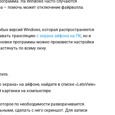
 программа. На Windows часто случаются
а – помочь может отключение файрволла.
юбых версий Windows, которая распространяется
едавать трансляцию
с экрана айфона на ПК
, но и
ановки программы можно произвести настройки
астянуть по всему окну.
тите.
р экрана» на айфоне, найдите в списке «LetsView»
 картинки на компьютере.
оторое по необходимости разворачивается.
ьными, сделать с него скриншот. Для записи