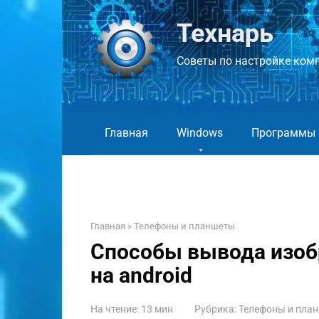
Перейти
к
Технарь
контенту
Советы по настройке компь
Главная
Windows
Программы
Главная
»
Телефоны и планшеты
Способы вывода изобр
на android
На чтение:
13 мин
Рубрика:
Телефоны и пла