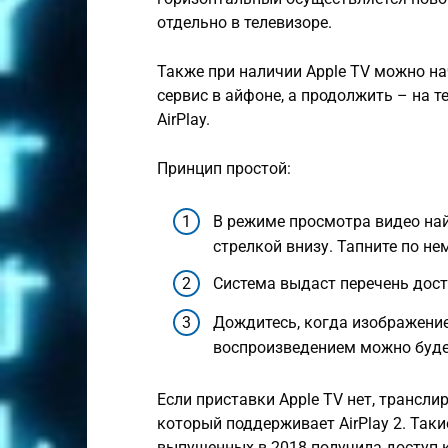
отдельно в телевизоре.
Также при наличии Apple TV можно на
сервис в айфоне, а продолжить – на 
AirPlay.
Принцип простой:
В режиме просмотра видео найд
стрелкой внизу. Тапните по не
Система выдаст перечень дос
Дождитесь, когда изображение
воспроизведением можно будет 
Если приставки Apple TV нет, трансли
который поддерживает AirPlay 2. Таки
выпущенных в 2018 получила доступ к