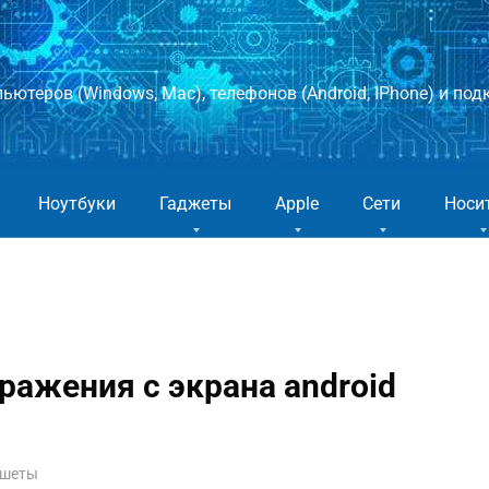
ютеров (Windows, Mac), телефонов (Android, IPhone) и подк
Ноутбуки
Гаджеты
Apple
Сети
Носи
ажения с экрана android
ншеты