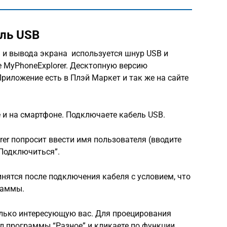
ль USB
 и вывода экрана используется шнур USB и
 MyPhoneExplorer. Десктопную версию
риложение есть в Плэй Маркет и так же на сайте
 и на смартфоне. Подключаете кабель USB.
er попросит ввести имя пользователя (вводите
“Подключиться”.
нятся после подключения кабеля с условием, что
раммы.
олько интересующую вас. Для проецирования
л программы “Разное” и кликаете по функции