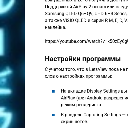
Поддержкой AirPlay 2 оснастили следу
Samsung QLED Q6–Q9, UHD 6–8 Series, 
а также VISIO QLED и серий P, M, E, D
наклейка.
https://youtube.com/watch?v=k50zEy6
Настройки программы
С учетом того, что в LetsView пока н
слов о настройках программы:
На вкладке Display Settings в
AirPlay (для Android разрешен
режим рендеринга.
В разделе Capturing Settings 
скриншотов.