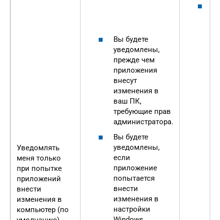
О
б
и
н
Вы будете
б
уведомлены,
у
прежде чем
н
приложения
п
внесут
п
изменения в
W
ваш ПК,
к
требующие прав
д
администратора.
п
Вы будете
в
уведомлены,
Уведомлять
п
если
меня только
о
приложение
при попытке
в
попытается
приложений
э
внести
внести
п
изменения в
изменения в
у
настройки
компьютер (по
и
Windows.