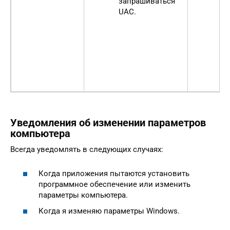
запрашиваться
п
UAC.
и
л
к
п
к
И
Уведомления об изменении параметров
компьютера
Всегда уведомлять в следующих случаях:
Когда приложения пытаются установить
программное обеспечение или изменить
параметры компьютера.
Когда я изменяю параметры Windows.