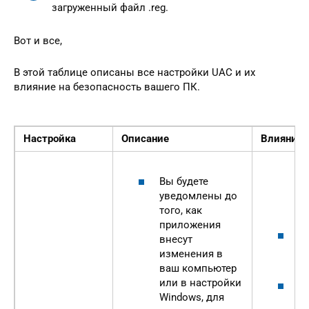
загруженный файл .reg.
Вот и все,
В этой таблице описаны все настройки UAC и их
влияние на безопасность вашего ПК.
Настройка
Описание
Влияние 
Вы будете
уведомлены до
того, как
приложения
Э
внесут
б
изменения в
н
ваш компьютер
или в настройки
К
Windows, для
у