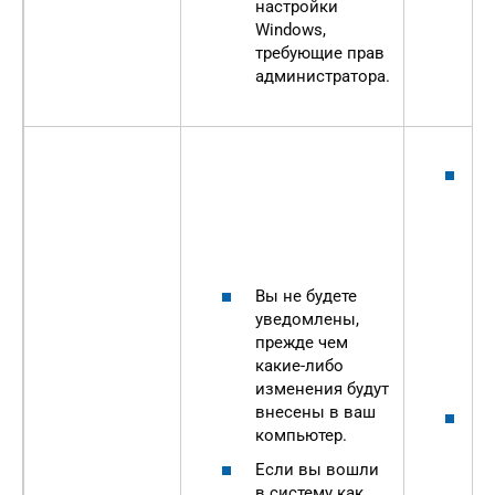
настройки
п
Windows,
п
требующие прав
а
администратора.
п
Э
б
п
у
ч
у
Вы не будете
о
уведомлены,
к
прежде чем
п
какие-либо
б
изменения будут
внесены в ваш
Е
компьютер.
у
ч
Если вы вошли
у
в систему как