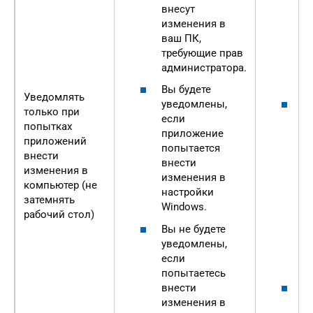
внесут
п
изменения в
п
ваш ПК,
и
требующие прав
к
администратора.
р
б
Вы будете
Уведомлять
уведомлены,
Е
только при
если
о
попытках
приложение
п
приложений
попытается
м
внести
внести
о
изменения в
изменения в
д
компьютер (не
настройки
U
затемнять
Windows.
б
рабочий стол)
о
Вы не будете
в
уведомлены,
е
если
П
попытаетесь
внести
О
изменения в
п