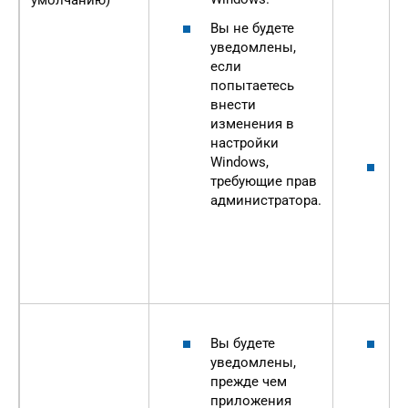
умолчанию)
н
П
Вы не будете
д
уведомлены,
о
если
к
попытаетесь
в
внести
з
изменения в
П
настройки
Windows,
О
требующие прав
п
администратора.
п
п
а
п
Вы будете
Э
уведомлены,
а
прежде чем
«
приложения
то