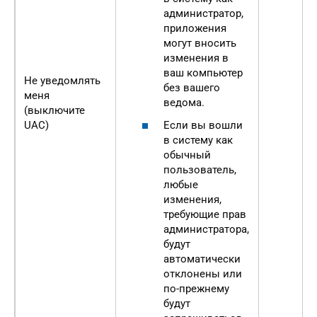
д
администратор,
о
приложения
к
могут вносить
в
изменения в
п
ваш компьютер
Не уведомлять
и
без вашего
меня
до
ведома.
(выключите
в
Если вы вошли
UAC)
ч
в систему как
и
обычный
з
пользователь,
с
любые
в
изменения,
д
требующие прав
ф
администратора,
о
будут
х
автоматически
П
отклонены или
т
по-прежнему
о
будут
и