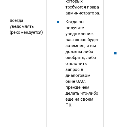
которых
д
требуются права
в
администратора.
п
с
Всегда
Когда вы
д
уведомлять
получите
п
(рекомендуется)
уведомление,
и
ваш экран будет
П
затемнен, и вы
должны либо
О
одобрить, либо
п
отклонить
п
запрос в
п
диалоговом
а
окне UAC,
п
прежде чем
делать что-либо
еще на своем
ПК.