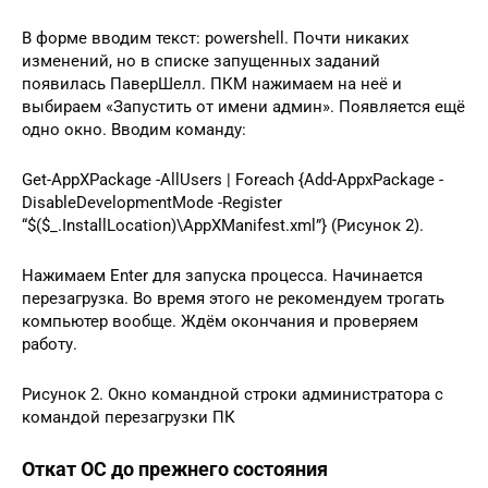
В форме вводим текст: powershell. Почти никаких
изменений, но в списке запущенных заданий
появилась ПаверШелл. ПКМ нажимаем на неё и
выбираем «Запустить от имени админ». Появляется ещё
одно окно. Вводим команду:
Get-AppXPackage -AllUsers | Foreach {Add-AppxPackage -
DisableDevelopmentMode -Register
“$($_.InstallLocation)\AppXManifest.xml”} (Рисунок 2).
Нажимаем Enter для запуска процесса. Начинается
перезагрузка. Во время этого не рекомендуем трогать
компьютер вообще. Ждём окончания и проверяем
работу.
Рисунок 2. Окно командной строки администратора с
командой перезагрузки ПК
Откат ОС до прежнего состояния