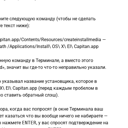
ните следующую команду (чтобы не сделать
е текст ниже):
Capitan.app/Contents/Resources/createinstallmedia —
th /Applications/Install\ OS\ X\ El\ Capitan.app
анную команду в Терминале, а вместо этого
», значит вы где-то что-то неправильно указали.
о указывал название установщика, которое в
 X\ El\ Capitan.app (перед каждым пробелом в
о ставить обратный слэш).
ра, когда вас попросят (в окне Терминала ваш
ет казаться что вы вообще ничего не набираете —
вы нажмете
ENTER
, у вас спросят подтверждение на