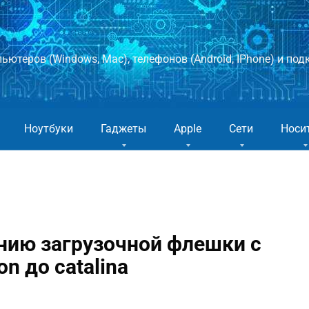
ютеров (Windows, Mac), телефонов (Android, IPhone) и подк
Ноутбуки
Гаджеты
Apple
Сети
Носи
нию загрузочной флешки с
on до catalina