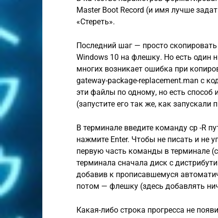
Master Boot Record (и имя лучше задат
«Стереть».
Последний шаг — просто скопировать
Windows 10 на флешку. Но есть один ню
многих возникает ошибка при копирован
gateway-package-replacement.man с к
эти файлы по одному, но есть способ
(запустите его так же, как запускали
В терминале введите команду cp -R п
нажмите Enter. Чтобы не писать и не 
первую часть команды в терминале (cp
терминала сначала диск с дистрибутив
добавив к прописавшемуся автоматиче
потом — флешку (здесь добавлять нич
Какая-либо строка прогресса не появи