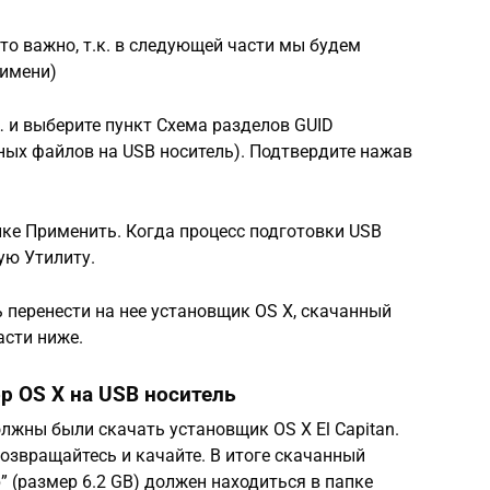
это важно, т.к. в следующей части мы будем
 имени)
и выберите пункт Схема разделов GUID
ных файлов на USB носитель). Подтвердите нажав
пке Применить. Когда процесс подготовки USB
ую Утилиту.
 перенести на нее установщик OS X, скачанный
асти ниже.
р OS X на USB носитель
лжны были скачать установщик OS X El Capitan.
 возвращайтесь и качайте. В итоге скачанный
pp” (размер 6.2 GB) должен находиться в папке