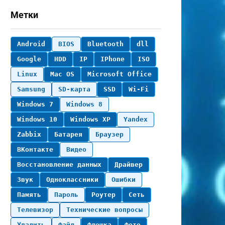
Метки
Android
BIOS
Bluetooth
dll
Google
HDD
IP
IPhone
ISO
Linux
Mac OS
Microsoft Office
Samsung
SD-карта
SSD
Wi-Fi
Windows 7
Windows 8
Windows 10
Windows XP
Yandex
Zabbix
Батарея
Браузер
ВКонтакте
Видео
Восстановление данных
Драйвер
Звук
Одноклассники
Ошибки
Память
Пароль
Роутер
Сеть
Телевизор
Технические вопросы
Удалить
Файл
Флешка
Фото