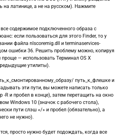
ь на латинице, а не на русском). Нажмите
 все содержимое подключенного образа с
анс: если пользоваться для этого Finder, то у
ии файла nlscoremig.dll и terminaservices-
одом ошибки 36. Решить проблему можно, копируя
 и проще — использовать Терминал OS X
 предыдущие утилиты).
уть_к_смонтированному_образу/ путь_к_флешке и
угадывать эти пути, вы можете написать только
 -R и пробел в конце), затем перетащить на окно
ом Windows 10 (значок с рабочего стола),
ски пути слэш «/» и пробел (обязательно), а
его не нужно).
тся, просто нужно будет подождать, когда все