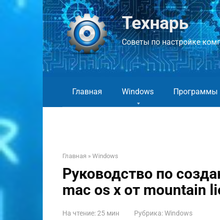
Перейти
к
Технарь
контенту
Советы по настройке компь
Главная
Windows
Программы
Главная
»
Windows
Руководство по созда
mac os x от mountain li
На чтение:
25 мин
Рубрика:
Windows