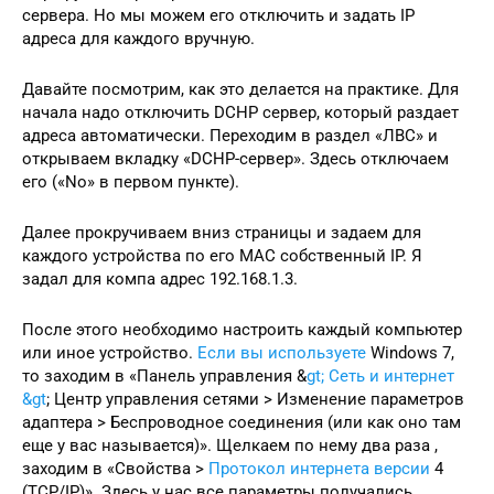
сервера. Но мы можем его отключить и задать IP
адреса для каждого вручную.
Давайте посмотрим, как это делается на практике. Для
начала надо отключить DCHP сервер, который раздает
адреса автоматически. Переходим в раздел «ЛВС» и
открываем вкладку «DCHP-сервер». Здесь отключаем
его («No» в первом пункте).
Далее прокручиваем вниз страницы и задаем для
каждого устройства по его MAC собственный IP. Я
задал для компа адрес 192.168.1.3.
После этого необходимо настроить каждый компьютер
или иное устройство.
Если вы используете
Windows 7,
то заходим в «Панель управления &
gt; Сеть и интернет
&gt
; Центр управления сетями > Изменение параметров
адаптера > Беспроводное соединения (или как оно там
еще у вас называется)». Щелкаем по нему два раза ,
заходим в «Свойства >
Протокол интернета версии
4
(TCP/IP)». Здесь у нас все параметры получались