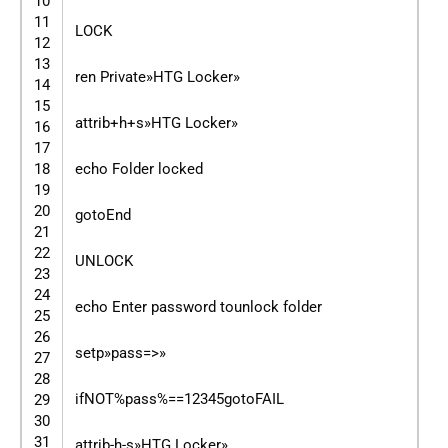
10
11
LOCK
12
13
ren Private»HTG Locker»
14
15
attrib+h+s»HTG Locker»
16
17
18
echo Folder locked
19
20
gotoEnd
21
22
UNLOCK
23
24
echo Enter password tounlock folder
25
26
setp»pass=>»
27
28
ifNOT%pass%==12345gotoFAIL
29
30
31
attrib-h-s»HTG Locker»