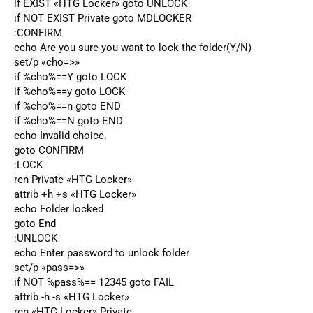
if EXIST «HTG Locker» goto UNLOCK
if NOT EXIST Private goto MDLOCKER
:CONFIRM
echo Are you sure you want to lock the folder(Y/N)
set/p «cho=>»
if %cho%==Y goto LOCK
if %cho%==y goto LOCK
if %cho%==n goto END
if %cho%==N goto END
echo Invalid choice.
goto CONFIRM
:LOCK
ren Private «HTG Locker»
attrib +h +s «HTG Locker»
echo Folder locked
goto End
:UNLOCK
echo Enter password to unlock folder
set/p «pass=>»
if NOT %pass%== 12345 goto FAIL
attrib -h -s «HTG Locker»
ren «HTG Locker» Private