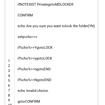
ifNOTEXIST PrivategotoMDLOCKER
CONFIRM
echo Are you sure you want tolock the folder(YN)
setp»cho=>»
if%cho%==YgotoLOCK
if%cho%==ygotoLOCK
1
2
if%cho%==ngotoEND
3
4
if%cho%==NgotoEND
5
6
7
echo Invalid choice.
8
9
gotoCONFIRM