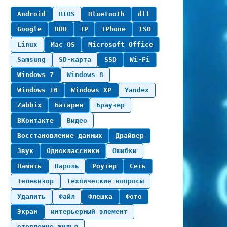
Android
BIOS
Bluetooth
dll
Google
HDD
IP
IPhone
ISO
Linux
Mac OS
Microsoft Office
Samsung
SD-карта
SSD
Wi-Fi
Windows 7
Windows 8
Windows 10
Windows XP
Yandex
Zabbix
Батарея
Браузер
ВКонтакте
Видео
Восстановление данных
Драйвер
Звук
Одноклассники
Ошибки
Память
Пароль
Роутер
Сеть
Телевизор
Технические вопросы
Удалить
Файл
Флешка
Фото
Экран
интерьерный элемент
отопление жилья