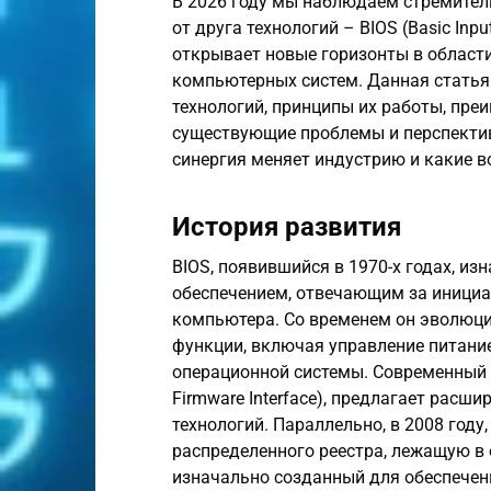
В 2026 году мы наблюдаем стремитель
от друга технологий – BIOS (Basic Inp
открывает новые горизонты в области
компьютерных систем. Данная статья
технологий, принципы их работы, пре
существующие проблемы и перспектив
синергия меняет индустрию и какие в
История развития
BIOS, появившийся в 1970-х годах, 
обеспечением, отвечающим за инициа
компьютера. Со временем он эволюци
функции, включая управление питание
операционной системы. Современный BI
Firmware Interface), предлагает рас
технологий. Параллельно, в 2008 году
распределенного реестра, лежащую в о
изначально созданный для обеспечен