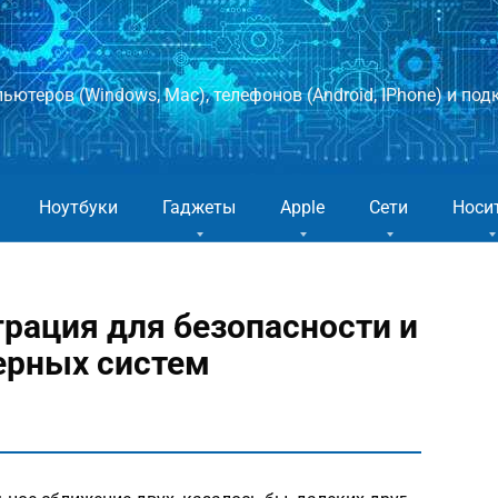
ютеров (Windows, Mac), телефонов (Android, IPhone) и подк
Ноутбуки
Гаджеты
Apple
Сети
Носи
грация для безопасности и
ерных систем