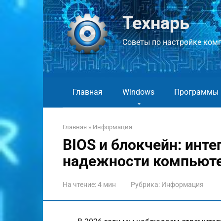
Перейти
к
Технарь
контенту
Советы по настройке компь
Главная
Windows
Программы
Главная
»
Информация
BIOS и блокчейн: инте
надежности компьют
На чтение:
4 мин
Рубрика:
Информация