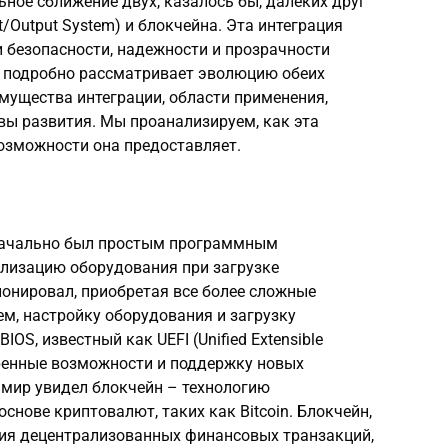
ное сближение двух, казалось бы, далеких друг
ut/Output System) и блокчейна. Эта интеграция
 безопасности, надежности и прозрачности
 подробно рассматривает эволюцию обеих
имущества интеграции, области применения,
ы развития. Мы проанализируем, как эта
озможности она предоставляет.
изначально был простым программным
лизацию оборудования при загрузке
онировал, приобретая все более сложные
м, настройку оборудования и загрузку
OS, известный как UEFI (Unified Extensible
ширенные возможности и поддержку новых
, мир увидел блокчейн – технологию
снове криптовалют, таких как Bitcoin. Блокчейн,
ия децентрализованных финансовых транзакций,