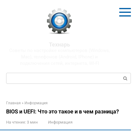
Перейти
к
контенту
Технарь
Советы по настройке компьютеров (Windows,
Mac), телефонов (Android, IPhone) и
подключения сетей, интернета, WI-FI
Поиск:
Главная
»
Информация
BIOS и UEFI: Что это такое и в чем разница?
На чтение:
3 мин
Информация