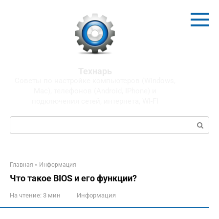
Перейти
к
контенту
Технарь
Советы по настройке компьютеров (Windows,
Mac), телефонов (Android, IPhone) и
подключения сетей, интернета, WI-FI
Поиск:
Главная
»
Информация
Что такое BIOS и его функции?
На чтение:
3 мин
Информация