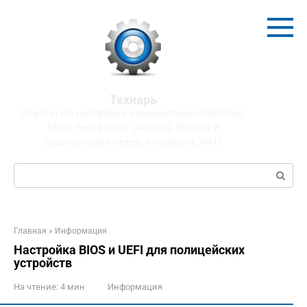
Перейти
к
контенту
Технарь
Советы по настройке компьютеров (Windows,
Mac), телефонов (Android, IPhone) и
подключения сетей, интернета, WI-FI
Поиск:
Главная
»
Информация
Настройка BIOS и UEFI для полицейских
устройств
На чтение:
4 мин
Информация