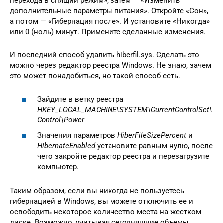
перехода в спящий режим», затем — «Изменить
дополнительные параметры питания». Откройте «Сон»,
а потом — «Гибернация после». И установите «Никогда»
или 0 (ноль) минут. Примените сделанные изменения.
И последний способ удалить hiberfil.sys. Сделать это
можно через редактор реестра Windows. Не знаю, зачем
это может понадобиться, но такой способ есть.
Зайдите в ветку реестра
HKEY_LOCAL_MACHINE\SYSTEM\CurrentControlSet\
Control\Power
Значения параметров
HiberFileSizePercent
и
HibernateEnabled
установите равным нулю, после
чего закройте редактор реестра и перезагрузите
компьютер.
Таким образом, если вы никогда не пользуетесь
гибернацией в Windows, вы можете отключить ее и
освободить некоторое количество места на жестком
диске. Возможно, учитывая сегодняшние объемы