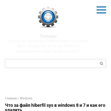
Перейти
к
контенту
Технарь
Советы по настройке компьютеров (Windows,
Mac), телефонов (Android, IPhone) и
подключения сетей, интернета, WI-FI
Поиск:
Главная
»
Windows
Что за файл hiberfil sys в windows 8 и 7 и как его
удалить