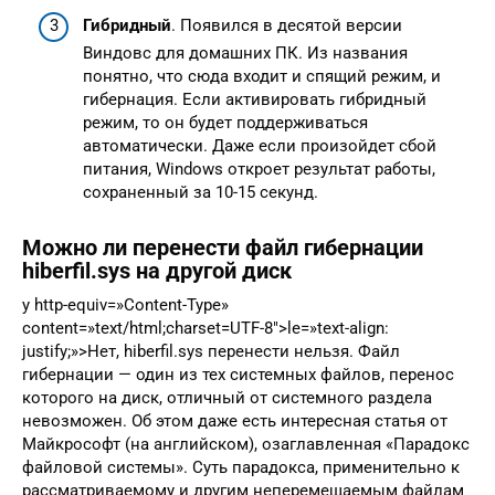
Гибридный
. Появился в десятой версии
Виндовс для домашних ПК. Из названия
понятно, что сюда входит и спящий режим, и
гибернация. Если активировать гибридный
режим, то он будет поддерживаться
автоматически. Даже если произойдет сбой
питания, Windows откроет результат работы,
сохраненный за 10-15 секунд.
Можно ли перенести файл гибернации
hiberfil.sys на другой диск
y http-equiv=»Content-Type»
content=»text/html;charset=UTF-8″>le=»text-align:
justify;»>Нет, hiberfil.sys перенести нельзя. Файл
гибернации — один из тех системных файлов, перенос
которого на диск, отличный от системного раздела
невозможен. Об этом даже есть интересная статья от
Майкрософт (на английском), озаглавленная «Парадокс
файловой системы». Суть парадокса, применительно к
рассматриваемому и другим неперемещаемым файлам