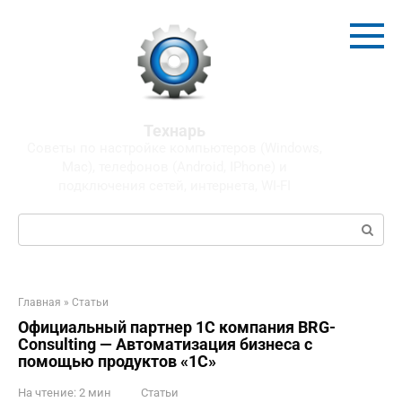
Перейти
к
контенту
Технарь
Советы по настройке компьютеров (Windows,
Mac), телефонов (Android, IPhone) и
подключения сетей, интернета, WI-FI
Поиск:
Главная
»
Статьи
Официальный партнер 1С компания BRG-
Consulting — Автоматизация бизнеса с
помощью продуктов «1С»
На чтение:
2 мин
Статьи