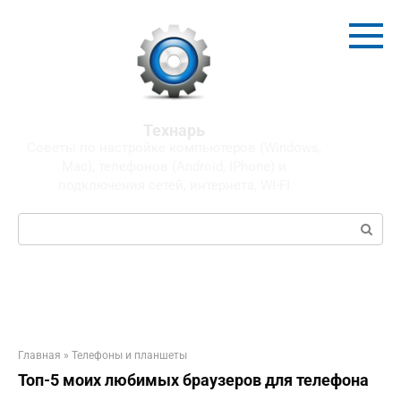
Перейти
к
контенту
Технарь
Советы по настройке компьютеров (Windows,
Mac), телефонов (Android, IPhone) и
подключения сетей, интернета, WI-FI
Поиск:
Главная
»
Телефоны и планшеты
Топ-5 моих любимых браузеров для телефона