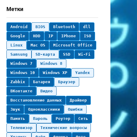
Метки
Android
BIOS
Bluetooth
dll
Google
HDD
IP
IPhone
ISO
Linux
Mac OS
Microsoft Office
Samsung
SD-карта
SSD
Wi-Fi
Windows 7
Windows 8
Windows 10
Windows XP
Yandex
Zabbix
Батарея
Браузер
ВКонтакте
Видео
Восстановление данных
Драйвер
Звук
Одноклассники
Ошибки
Память
Пароль
Роутер
Сеть
Телевизор
Технические вопросы
Удалить
Файл
Флешка
Фото