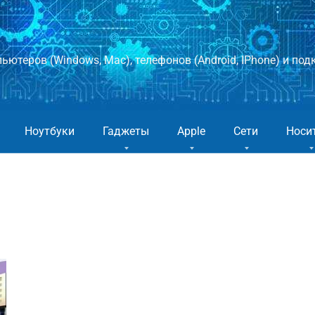
ютеров (Windows, Mac), телефонов (Android, IPhone) и подк
Ноутбуки
Гаджеты
Apple
Сети
Носи