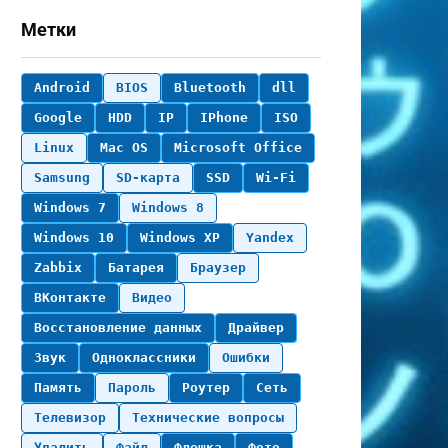
Метки
Android
BIOS
Bluetooth
dll
Google
HDD
IP
IPhone
ISO
Linux
Mac OS
Microsoft Office
Samsung
SD-карта
SSD
Wi-Fi
Windows 7
Windows 8
Windows 10
Windows XP
Yandex
Zabbix
Батарея
Браузер
ВКонтакте
Видео
Восстановление данных
Драйвер
Звук
Одноклассники
Ошибки
Память
Пароль
Роутер
Сеть
Телевизор
Технические вопросы
Удалить
Файл
Флешка
Фото