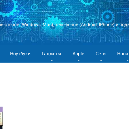
ютеров (Windows, Mac), телефонов (Android, IPhone) и подк
Ноутбуки
Гаджеты
Apple
Сети
Носи