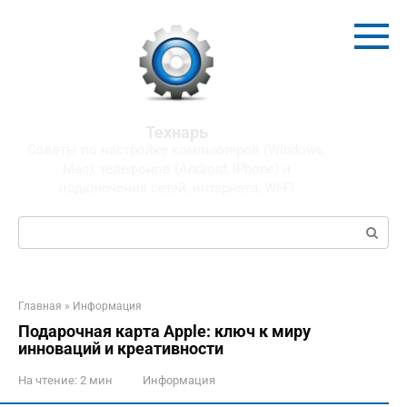
Перейти
к
контенту
Технарь
Советы по настройке компьютеров (Windows,
Mac), телефонов (Android, IPhone) и
подключения сетей, интернета, WI-FI
Поиск:
Главная
»
Информация
Подарочная карта Apple: ключ к миру
инноваций и креативности
На чтение:
2 мин
Информация