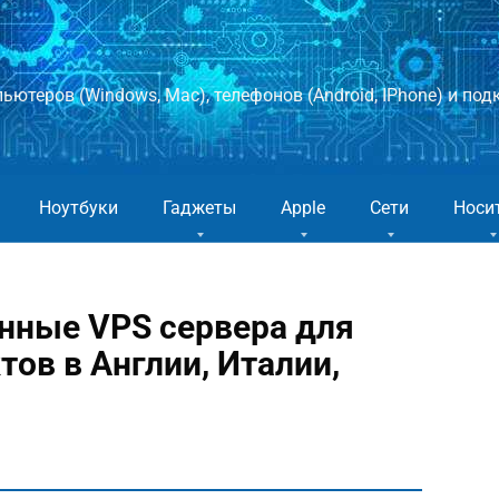
ютеров (Windows, Mac), телефонов (Android, IPhone) и подк
Ноутбуки
Гаджеты
Apple
Сети
Носи
енные VPS сервера для
ов в Англии, Италии,