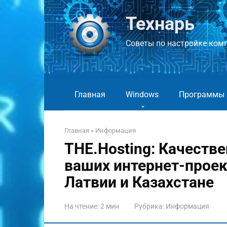
Перейти
к
Технарь
контенту
Советы по настройке компь
Главная
Windows
Программы
Главная
»
Информация
THE.Hosting: Качеств
ваших интернет-проект
Латвии и Казахстане
На чтение:
2 мин
Рубрика:
Информация