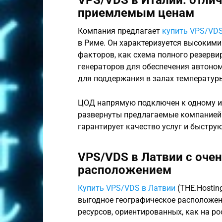
приемлемым ценам
Компания предлагает
купить VPS/VDS
в Риме. Он характеризуется высокими
факторов, как схема полного резерви
генераторов для обеспечения автоно
для поддержания в залах температур
ЦОД напрямую подключен к одному их 
развернуты предлагаемые компанией с
гарантирует качество услуг и быстру
VPS/VDS в Латвии с оче
расположением
Купить VPS/VDS в Латвии
(THE.Hostin
выгодное географическое расположен
ресурсов, ориентированных, как на ро