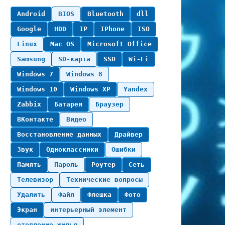
Android
BIOS
Bluetooth
dll
Google
HDD
IP
IPhone
ISO
Linux
Mac OS
Microsoft Office
Samsung
SD-карта
SSD
Wi-Fi
Windows 7
Windows 8
Windows 10
Windows XP
Yandex
Zabbix
Батарея
Браузер
ВКонтакте
Видео
Восстановление данных
Драйвер
Звук
Одноклассники
Ошибки
Память
Пароль
Роутер
Сеть
Телевизор
Технические вопросы
Удалить
Файл
Флешка
Фото
Экран
интерьерный элемент
отопление жилья