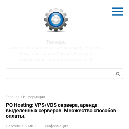
Перейти
к
контенту
Технарь
Советы по настройке компьютеров (Windows,
Mac), телефонов (Android, IPhone) и
подключения сетей, интернета, WI-FI
Поиск:
Главная
»
Информация
PQ Hosting: VPS/VDS сервера, аренда
выделенных серверов. Множество способов
оплаты.
На чтение:
2 мин
Информация