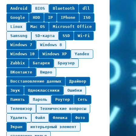
Android
BIOS
Bluetooth
dll
Google
HDD
IP
IPhone
ISO
Linux
Mac OS
Microsoft Office
Samsung
SD-карта
SSD
Wi-Fi
Windows 7
Windows 8
Windows 10
Windows XP
Yandex
Zabbix
Батарея
Браузер
ВКонтакте
Видео
Восстановление данных
Драйвер
Звук
Одноклассники
Ошибки
Память
Пароль
Роутер
Сеть
Телевизор
Технические вопросы
Удалить
Файл
Флешка
Фото
Экран
интерьерный элемент
отопление жилья