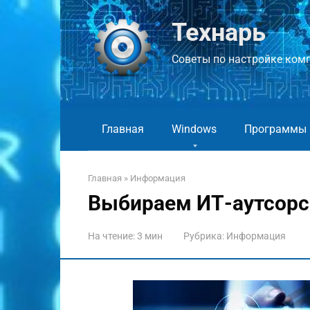
Перейти
к
Технарь
контенту
Советы по настройке компь
Главная
Windows
Программы
Главная
»
Информация
Выбираем ИТ-аутсорсе
На чтение:
3 мин
Рубрика:
Информация