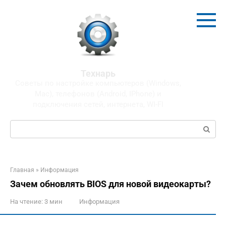
Перейти
к
контенту
Технарь
Советы по настройке компьютеров (Windows,
Mac), телефонов (Android, IPhone) и
подключения сетей, интернета, WI-FI
Поиск:
Главная
»
Информация
Зачем обновлять BIOS для новой видеокарты?
На чтение:
3 мин
Информация