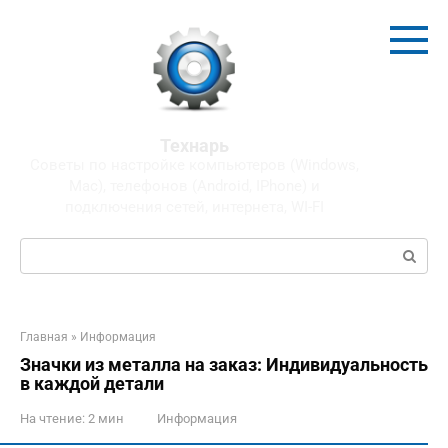
Перейти
к
контенту
Технарь
Советы по настройке компьютеров (Windows,
Mac), телефонов (Android, IPhone) и
подключения сетей, интернета, WI-FI
Поиск:
Главная
»
Информация
Значки из металла на заказ: Индивидуальность
в каждой детали
На чтение:
2 мин
Информация