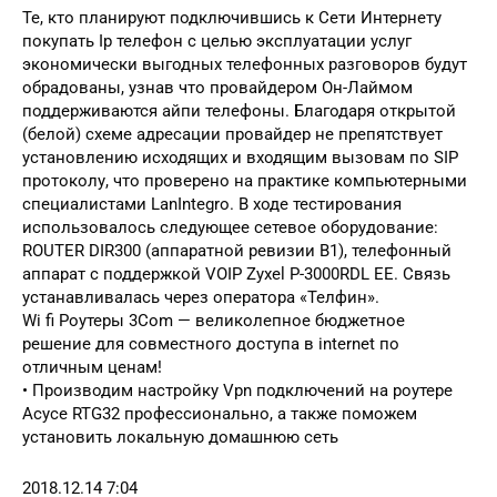
Те, кто планируют подключившись к Сети Интернету
покупать Ip телефон с целью эксплуатации услуг
экономически выгодных телефонных разговоров будут
обрадованы, узнав что провайдером Он-Лаймом
поддерживаются айпи телефоны. Благодаря открытой
(белой) схеме адресации провайдер не препятствует
установлению исходящих и входящим вызовам по SIP
протоколу, что проверено на практике компьютерными
специалистами LanIntegro. В ходе тестирования
использовалось следующее сетевое оборудование:
ROUTER DIR300 (аппаратной ревизии B1), телефонный
аппарат с поддержкой VOIP Zyxel P-3000RDL EE. Связь
устанавливалась через оператора «Телфин».
Wi fi Роутеры 3Com — великолепное бюджетное
решение для совместного доступа в internet по
отличным ценам!
• Производим настройку Vpn подключений на роутере
Асусе RTG32 профессионально, а также поможем
установить локальную домашнюю сеть
2018.12.14 7:04