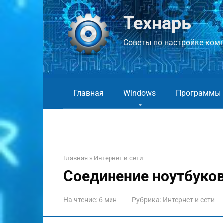
Перейти
к
Технарь
контенту
Советы по настройке компь
Главная
Windows
Программы
Главная
»
Интернет и сети
Соединение ноутбуков 
На чтение:
6 мин
Рубрика:
Интернет и сети