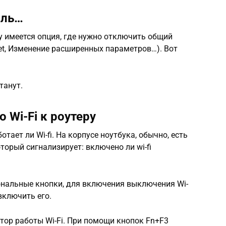
оль…
у имеется опция, где нужно отключить общий
rnet, Изменение расширенных параметров…). Вот
танут.
 Wi-Fi к роутеру
тает ли Wi-fi. На корпусе ноутбука, обычно, есть
торый сигнализирует: включено ли wi-fi
иональные кнопки, для включения выключения Wi-
включить его.
атор работы Wi-Fi. При помощи кнопок Fn+F3