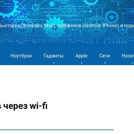
ютеров (Windows, Mac), телефонов (Android, IPhone) и подк
Ноутбуки
Гаджеты
Apple
Сети
Носи
через wi-fi