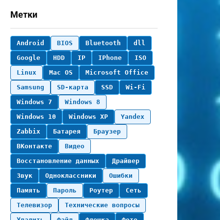
Метки
Android
BIOS
Bluetooth
dll
Google
HDD
IP
IPhone
ISO
Linux
Mac OS
Microsoft Office
Samsung
SD-карта
SSD
Wi-Fi
Windows 7
Windows 8
Windows 10
Windows XP
Yandex
Zabbix
Батарея
Браузер
ВКонтакте
Видео
Восстановление данных
Драйвер
Звук
Одноклассники
Ошибки
Память
Пароль
Роутер
Сеть
Телевизор
Технические вопросы
Удалить
Файл
Флешка
Фото