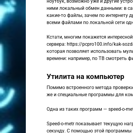
ноутбук, возможно уже и другие устр
ними локальный обмен данными: в са
какие-то файлы, зачем по интернету 
всеми файлами по локальной сети од
Кстати, многим покажется интересной
сервера: https://pcpro100.info/kak-sozd
которая позволяет использовать мул
времени: например, по ТВ смотреть ф
Утилита на компьютер
Помимо встроенного метода проверки 
же и специальные программы для ко
Одна из таких программ — speed-o-met
Speed-o-metr показывает текущую наг
секунду. С помощью этой программы 