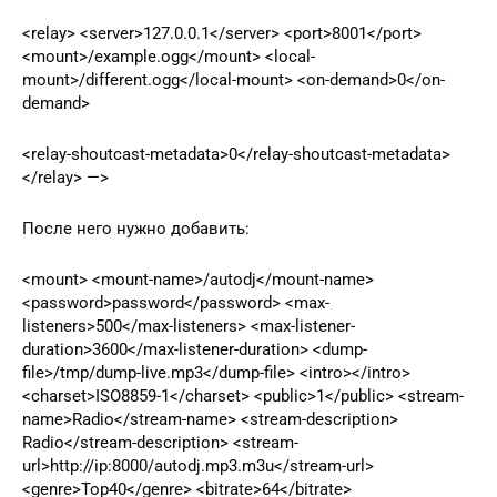
<relay> <server>127.0.0.1</server> <port>8001</port>
<mount>/example.ogg</mount> <local-
mount>/different.ogg</local-mount> <on-demand>0</on-
demand>
<relay-shoutcast-metadata>0</relay-shoutcast-metadata>
</relay> —>
После него нужно добавить:
<mount> <mount-name>/autodj</mount-name>
<password>password</password> <max-
listeners>500</max-listeners> <max-listener-
duration>3600</max-listener-duration> <dump-
file>/tmp/dump-live.mp3</dump-file> <intro></intro>
<charset>ISO8859-1</charset> <public>1</public> <stream-
name>Radio</stream-name> <stream-description>
Radio</stream-description> <stream-
url>http://ip:8000/autodj.mp3.m3u</stream-url>
<genre>Top40</genre> <bitrate>64</bitrate>