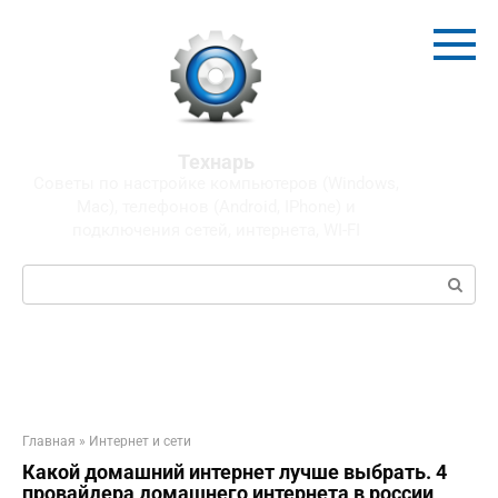
Перейти
к
контенту
Технарь
Советы по настройке компьютеров (Windows,
Mac), телефонов (Android, IPhone) и
подключения сетей, интернета, WI-FI
Поиск:
Главная
»
Интернет и сети
Какой домашний интернет лучше выбрать. 4
провайдера домашнего интернета в россии