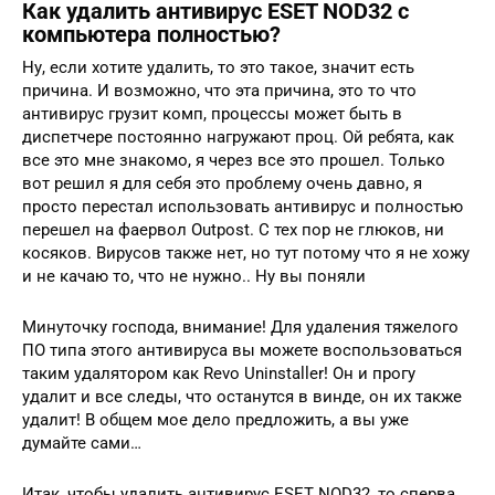
Как удалить антивирус ESET NOD32 с
компьютера полностью?
Ну, если хотите удалить, то это такое, значит есть
причина. И возможно, что эта причина, это то что
антивирус грузит комп, процессы может быть в
диспетчере постоянно нагружают проц. Ой ребята, как
все это мне знакомо, я через все это прошел. Только
вот решил я для себя это проблему очень давно, я
просто перестал использовать антивирус и полностью
перешел на фаервол Outpost. С тех пор не глюков, ни
косяков. Вирусов также нет, но тут потому что я не хожу
и не качаю то, что не нужно.. Ну вы поняли
Минуточку господа, внимание! Для удаления тяжелого
ПО типа этого антивируса вы можете воспользоваться
таким удалятором как Revo Uninstaller! Он и прогу
удалит и все следы, что останутся в винде, он их также
удалит! В общем мое дело предложить, а вы уже
думайте сами…
Итак, чтобы удалить антивирус ESET NOD32, то сперва