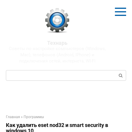
Перейти
к
контенту
Технарь
Советы по настройке компьютеров (Windows,
Mac), телефонов (Android, IPhone) и
подключения сетей, интернета, WI-FI
Поиск:
Главная
»
Программы
Как удалить eset nod32 и smart security в
windows 10