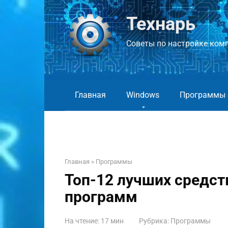
Перейти
к
Технарь
контенту
Советы по настройке компь
Главная
Windows
Программы
Главная
»
Программы
Топ-12 лучших средст
программ
На чтение:
17 мин
Рубрика:
Программы