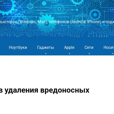
ютеров (Windows, Mac), телефонов (Android, IPhone) и подк
Ноутбуки
Гаджеты
Apple
Сети
Носи
в удаления вредоносных