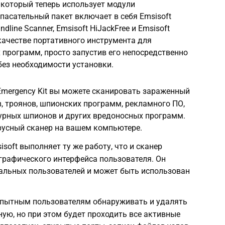
 который теперь использует модули
 Спасательный пакет включает в себя Emsisoft
dline Scanner, Emsisoft HiJackFree и Emsisoft
 качестве портативного инструмента для
программ, просто запустив его непосредственно
без необходимости установки.
Emergency Kit вы можете сканировать зараженный
, троянов, шпионских программ, рекламного ПО,
урных шпионов и других вредоносных программ.
русный сканер на вашем компьютере.
oft выполняет ту же работу, что и сканер
 графического интерфейса пользователя. Он
альных пользователей и может быть использован
 опытным пользователям обнаруживать и удалять
ю, но при этом будет проходить все активные