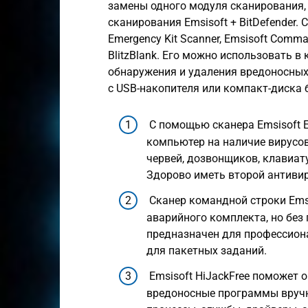
замены одного модуля сканирования,
сканирования Emsisoft + BitDefender.
Emergency Kit Scanner, Emsisoft Comman
BlitzBlank. Его можно использовать в
обнаружения и удаления вредоносных 
с USB-накопителя или компакт-диска 
С помощью сканера Emsisoft 
компьютер на наличие вирусов
червей, дозвонщиков, клавиат
Здорово иметь второй антиви
Сканер командной строки Emsis
аварийного комплекта, но без
предназначен для профессион
для пакетных заданий.
Emsisoft HiJackFree поможет
вредоносные программы вручну