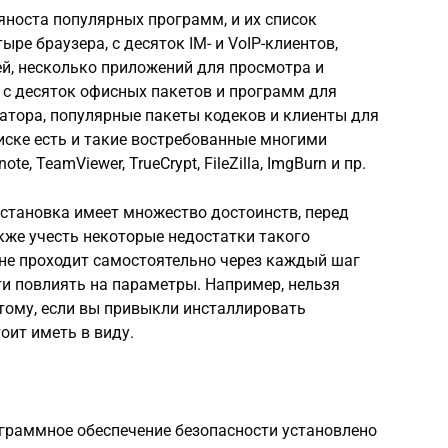
яноста популярных программ, и их список
ре браузера, с десяток IM- и VoIP-клиентов,
й, несколько приложений для просмотра и
 с десяток офисных пакетов и программ для
атора, популярные пакеты кодеков и клиенты для
иске есть и такие востребованные многими
e, TeamViewer, TrueCrypt, FileZilla, ImgBurn и пр.
установка имеет множество достоинств, перед
акже учесть некоторые недостатки такого
ь не проходит самостоятельно через каждый шаг
и повлиять на параметры. Например, нельзя
этому, если вы привыкли инсталлировать
оит иметь в виду.
ограммное обеспечение безопасности установлено