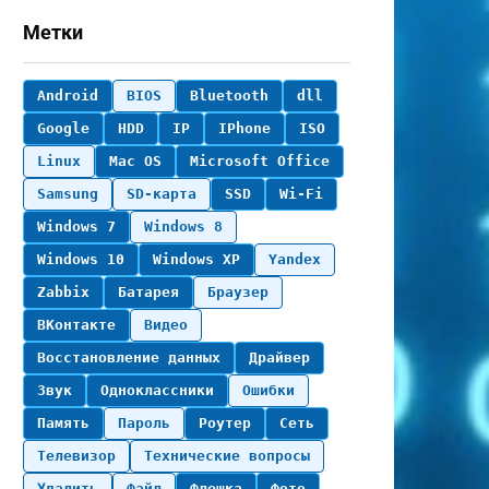
Метки
Android
BIOS
Bluetooth
dll
Google
HDD
IP
IPhone
ISO
Linux
Mac OS
Microsoft Office
Samsung
SD-карта
SSD
Wi-Fi
Windows 7
Windows 8
Windows 10
Windows XP
Yandex
Zabbix
Батарея
Браузер
ВКонтакте
Видео
Восстановление данных
Драйвер
Звук
Одноклассники
Ошибки
Память
Пароль
Роутер
Сеть
Телевизор
Технические вопросы
Удалить
Файл
Флешка
Фото