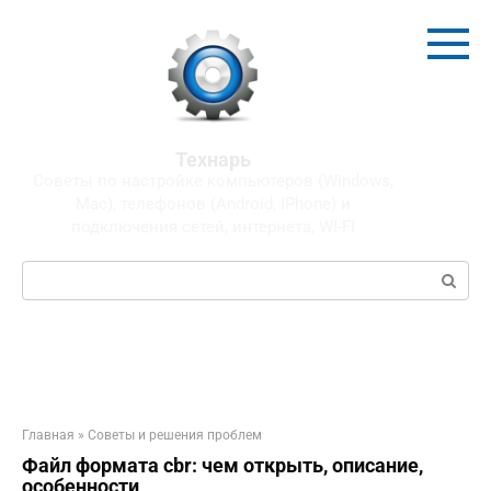
Перейти
к
контенту
Технарь
Советы по настройке компьютеров (Windows,
Mac), телефонов (Android, IPhone) и
подключения сетей, интернета, WI-FI
Поиск:
Главная
»
Советы и решения проблем
Файл формата cbr: чем открыть, описание,
особенности