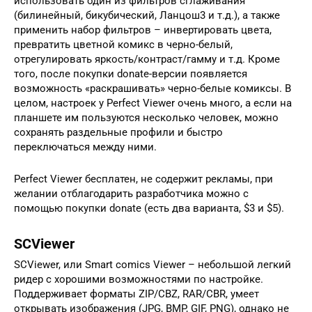
использовать один из фильтров сглаживания
(билинейный, бикубический, Ланцош3 и т.д.), а также
применить набор фильтров – инвертировать цвета,
превратить цветной комикс в черно-белый,
отрегулировать яркость/контраст/гамму и т.д. Кроме
того, после покупки donate-версии появляется
возможность «раскрашивать» черно-белые комиксы. В
целом, настроек у Perfect Viewer очень много, а если на
планшете им пользуются несколько человек, можно
сохранять раздельные профили и быстро
переключаться между ними.
Perfect Viewer бесплатен, не содержит рекламы, при
желании отблагодарить разработчика можно с
помощью покупки donate (есть два варианта, $3 и $5).
SCViewer
SCViewer, или Smart comics Viewer – небольшой легкий
ридер с хорошими возможностями по настройке.
Поддерживает форматы ZIP/CBZ, RAR/CBR, умеет
открывать изображения (JPG, BMP, GIF, PNG), однако не