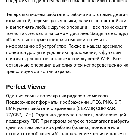
содержимого дисплея вашего смартфона или планшета.
Теперь мы можем работать с рабочими столами, двигая
их мышкой, перемещать ярлыки, лазить по настройкам
и выполнять любые другие операции – все происходит
точно так же, как и на самом дисплее. Зайдя на вкладку
«Панель инструментов», мы сможем получить
информацию об устройстве. Также в нашем арсенале
появится доступ к удалению приложений, к функции
снятия скриншотов, а также к списку сетей Wi-Fi. Все
остальные операции выполняются непосредственно на
транслируемой копии экрана.
Perfect Viewer
Один из самых популярных ридеров комиксов.
Поддерживает форматы изображений JPEG, PNG, GIF,
BMP, умеет работать с архивами (CBZ/ZIP, CBR/RAR,
7Z/CB7, LZH). Отдельно доступен плагин, добавляющий
поддержку PDF. При первом запуске предлагает выбрать
один из трех режимов работы (комикс, новелла или
просмотр изображений), направление чтения и папку с