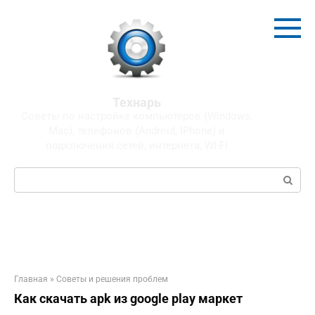
Перейти
к
контенту
Технарь
Советы по настройке компьютеров (Windows,
Mac), телефонов (Android, IPhone) и
подключения сетей, интернета, WI-FI
Поиск:
Главная
»
Советы и решения проблем
Как скачать apk из google play маркет