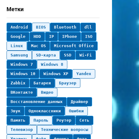
Метки
Android
BIOS
Bluetooth
dll
Google
HDD
IP
IPhone
ISO
Linux
Mac OS
Microsoft Office
Samsung
SD-карта
SSD
Wi-Fi
Windows 7
Windows 8
Windows 10
Windows XP
Yandex
Zabbix
Батарея
Браузер
ВКонтакте
Видео
Восстановление данных
Драйвер
Звук
Одноклассники
Ошибки
Память
Пароль
Роутер
Сеть
Телевизор
Технические вопросы
Удалить
Файл
Флешка
Фото