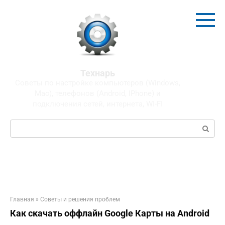
Перейти
к
контенту
Технарь
Советы по настройке компьютеров (Windows,
Mac), телефонов (Android, IPhone) и
подключения сетей, интернета, WI-FI
Поиск:
Главная
»
Советы и решения проблем
Как скачать оффлайн Google Карты на Android