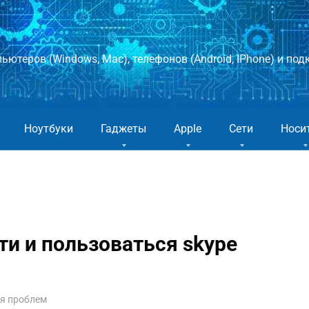
ютеров (Windows, Mac), телефонов (Android, IPhone) и подк
Ноутбуки
Гаджеты
Apple
Сети
Носи
ти и пользоваться skype
ия проблем