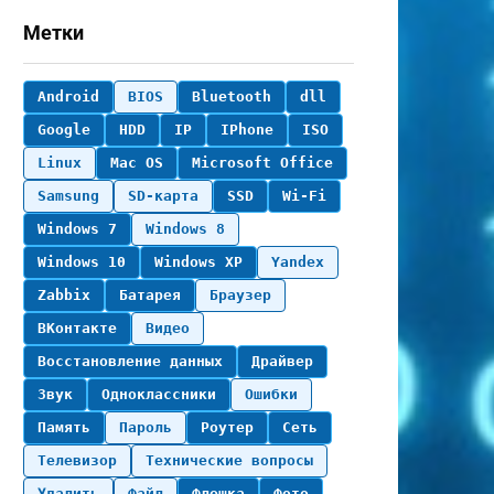
Метки
Android
BIOS
Bluetooth
dll
Google
HDD
IP
IPhone
ISO
Linux
Mac OS
Microsoft Office
Samsung
SD-карта
SSD
Wi-Fi
Windows 7
Windows 8
Windows 10
Windows XP
Yandex
Zabbix
Батарея
Браузер
ВКонтакте
Видео
Восстановление данных
Драйвер
Звук
Одноклассники
Ошибки
Память
Пароль
Роутер
Сеть
Телевизор
Технические вопросы
Удалить
Файл
Флешка
Фото