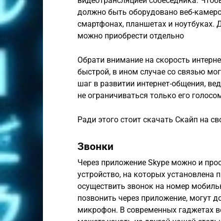
видеотрансляцией собеседника. Чтоб
должно быть оборудовано веб-камеро
смартфонах, планшетах и ноутбуках.
можно приобрести отдельно
Обрати внимание на скорость интерне
быстрой, в ином случае со связью мо
шаг в развитии интернет-общения, вед
не ограничиваться только его голосо
Ради этого стоит скачать Скайп на с
Звонки
Через приложение Skype можно и прос
устройство, на которых установлена
осуществить звонок на номер мобильн
позвонить через приложение, могут д
микрофон. В современных гаджетах все