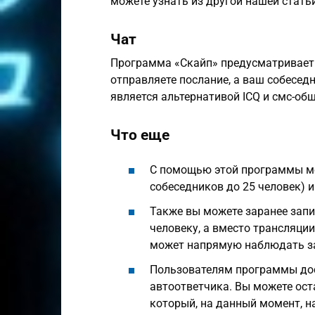
можете узнать из другой нашей статьи
Чат
Программа «Скайп» предусматривает 
отправляете послание, а ваш собеседн
является альтернативой ICQ и смс-об
Что еще
С помощью этой программы мо
собеседников до 25 человек) 
Также вы можете заранее запи
человеку, а вместо трансляци
может напрямую наблюдать за 
Пользователям программы дост
автоответчика. Вы можете ост
который, на данный момент, на