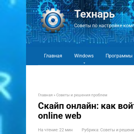
Перейти
к
Технарь
контенту
Советы по настройке компь
Главная
Windows
Программы
Главная
»
Советы и решения проблем
Скайп онлайн: как вой
online web
На чтение:
22 мин
Рубрика:
Советы и решен