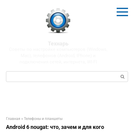
Перейти
к
контенту
Технарь
Советы по настройке компьютеров (Windows,
Mac), телефонов (Android, IPhone) и
подключения сетей, интернета, WI-FI
Поиск:
Главная
»
Телефоны и планшеты
Android 6 nougat: что, зачем и для кого