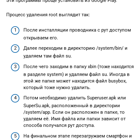
Эти программы проще установить из Google Play.
Процесс удаления root выглядит так:
После инсталляции проводника с рут доступом
открываем его.
Далее переходим в директорию /system/bin/ и
удаляем там файл su.
После чего заходим в папку xbin (тоже находится
в разделе system) и удаляем файл su. Иногда в
этой же папке может находится файл busybox,
который тоже нужно удалить.
Потом необходимо удалить Superuser.apk или
SuperSu.apk, расположенный в директории
/system/app. Если он расположен в папке, то
удаляем её. Имя файла или папки зависит от
способа получался рут доступа.
На финальном этапе перезагружаем смартфон и