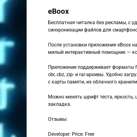
eBoox
Бесплатная читалка без рекламы, с 
синхронизации файлов для смартфоно
После установки приложения eBoox на
милый интерактивный помощник — ко
Приложение поддерживает форматы fb2, epu
cbr, cbz, zip- и rar-архивы. Удобно з
с карты памяти, из облачного хранил
Можно менять шрифт теста, яркость, ц
закладка.
Отзывы:
Developer: Price: Free