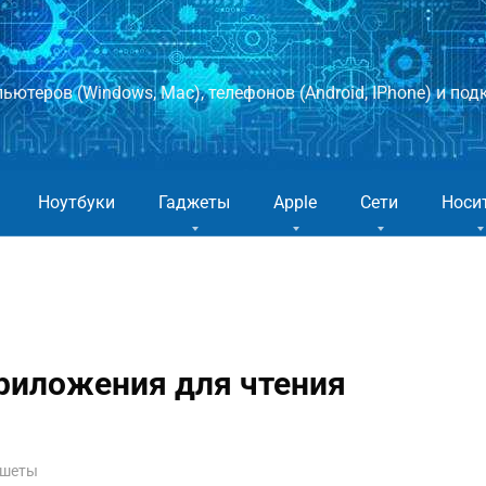
ютеров (Windows, Mac), телефонов (Android, IPhone) и подк
Ноутбуки
Гаджеты
Apple
Сети
Носи
риложения для чтения
ншеты