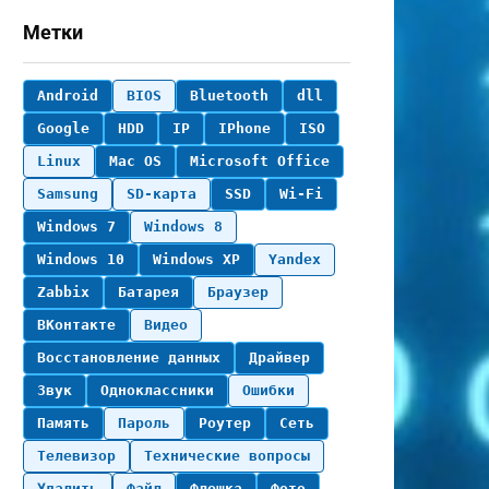
Метки
Android
BIOS
Bluetooth
dll
Google
HDD
IP
IPhone
ISO
Linux
Mac OS
Microsoft Office
Samsung
SD-карта
SSD
Wi-Fi
Windows 7
Windows 8
Windows 10
Windows XP
Yandex
Zabbix
Батарея
Браузер
ВКонтакте
Видео
Восстановление данных
Драйвер
Звук
Одноклассники
Ошибки
Память
Пароль
Роутер
Сеть
Телевизор
Технические вопросы
Удалить
Файл
Флешка
Фото