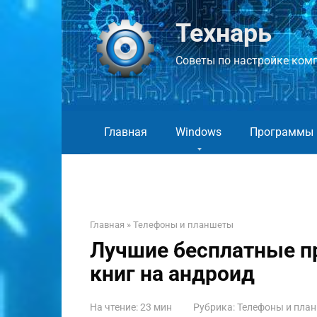
Перейти
к
Технарь
контенту
Советы по настройке компь
Главная
Windows
Программы
Главная
»
Телефоны и планшеты
Лучшие бесплатные п
книг на андроид
На чтение:
23 мин
Рубрика:
Телефоны и пла