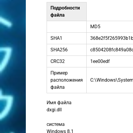
Подробности
файла
MD5
SHA1
368e2f5f265993b1
SHA256
c8504208fc849a08
CRC32
1ee00edf
Пример
расположения
C:\Windows\Syste
файла
Имя файла
dxgi.dll
система
Windows 8.1