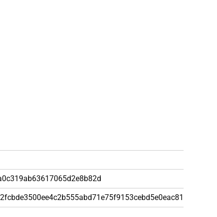
f
a0c319ab63617065d2e8b82d
2fcbde3500ee4c2b555abd71e75f9153cebd5e0eac81e249