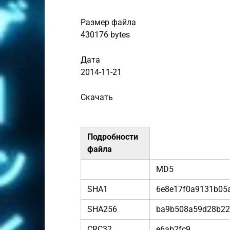
Размер файла
430176 bytes
Дата
2014-11-21
Скачать
Подробности
файла
MD5
SHA1
6e8e17f0a9131b05
SHA256
ba9b508a59d28b22
CRC32
e6ab2fc9