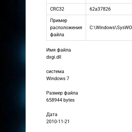
CRC32
62a37826
Пример
расположения
C:\Windows\SysW
файла
Имя файла
dxgi.dll
система
Windows 7
Размер файла
658944 bytes
Дата
2010-11-21