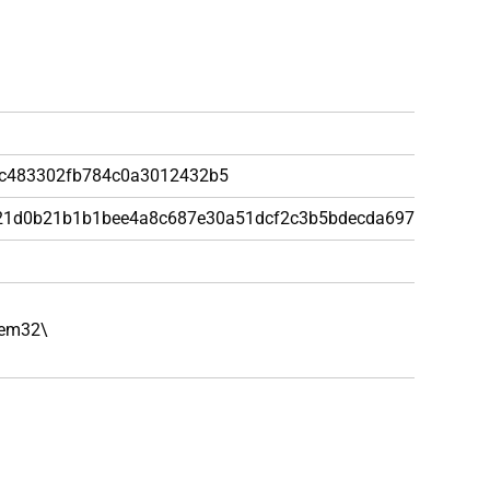
9
c483302fb784c0a3012432b5
21d0b21b1b1bee4a8c687e30a51dcf2c3b5bdecda69738fa
tem32\