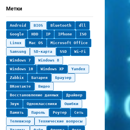
Метки
Android
BIOS
Bluetooth
dll
Google
HDD
IP
IPhone
ISO
Linux
Mac OS
Microsoft Office
Samsung
SD-карта
SSD
Wi-Fi
Windows 7
Windows 8
Windows 10
Windows XP
Yandex
Zabbix
Батарея
Браузер
ВКонтакте
Видео
Восстановление данных
Драйвер
Звук
Одноклассники
Ошибки
Память
Пароль
Роутер
Сеть
Телевизор
Технические вопросы
Удалить
Файл
Флешка
Фото