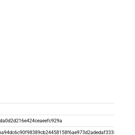
04
da0d2d216e424ceaeefc929a
fba94dc6c90f98389cb24458158f6ae973d2adedaf33382e