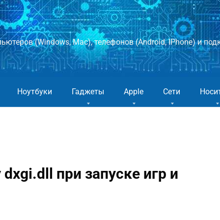
ютеров (Windows, Mac), телефонов (Android, IPhone) и подк
Ноутбуки
Гаджеты
Apple
Сети
Носи
xgi.dll при запуске игр и