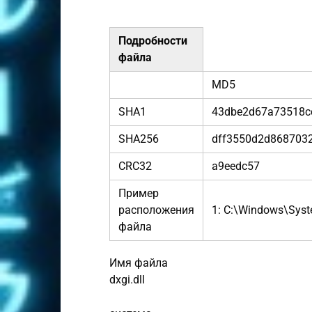
Подробности
файла
MD5
SHA1
43dbe2d67a73518c
SHA256
dff3550d2d868703
CRC32
a9eedc57
Пример
расположения
1: C:\Windows\Sys
файла
Имя файла
dxgi.dll