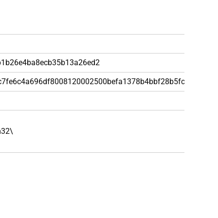
9
b1b26e4ba8ecb35b13a26ed2
c7fe6c4a696df8008120002500befa1378b4bbf28b5fc872
m32\