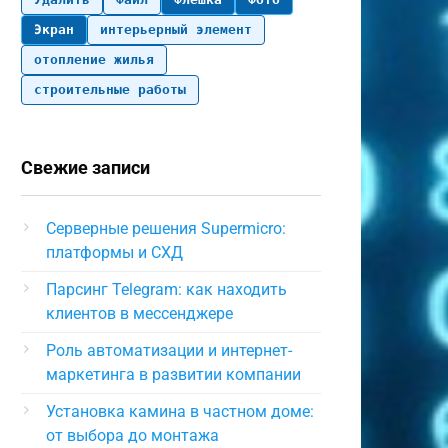
Экран
интерьерный элемент
отопление жилья
c1673eb0d29577defd29f6f591a50ac
строительные работы
Свежие записи
Серверные решения Supermicro:
платформы и СХД
Парсинг Telegram: как находить
клиентов в мессенджере
Роль автоматизации и интернет-
маркетинга в развитии компании
Установка камина в частном доме:
от выбора до монтажа