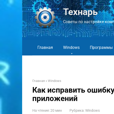
Перейти
к
Технарь
контенту
Советы по настройке компь
Главная
Windows
Программы
Главная
»
Windows
Как исправить ошибку d
приложений
На чтение:
20 мин
Рубрика:
Windows