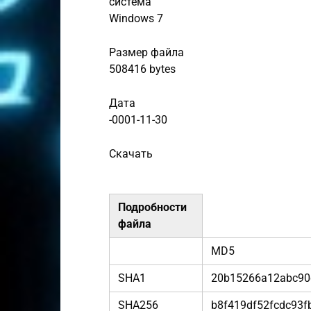
система
Windows 7
Размер файла
508416 bytes
Дата
-0001-11-30
Скачать
Подробности
файла
MD5
SHA1
20b15266a12abc90
SHA256
b8f419df52fcdc93