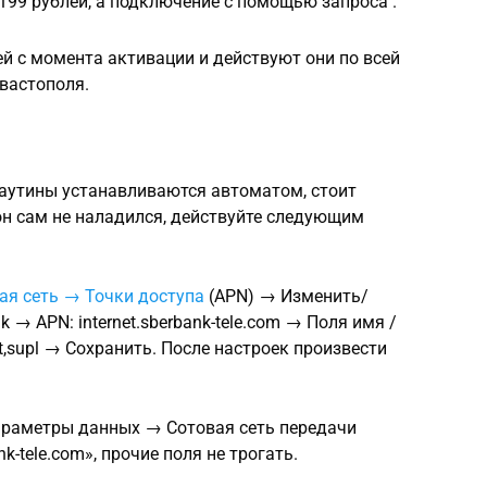
 199 рублей, а подключение с помощью запроса .
ей с момента активации и действуют они по всей
евастополя.
аутины устанавливаются автоматом, стоит
 он сам не наладился, действуйте следующим
я сеть → Точки доступа
(APN) → Изменить/
 → APN: internet.sberbank-tele.com → Поля имя /
t,supl → Сохранить. После настроек произвести
араметры данных → Сотовая сеть передачи
k-tele.com», прочие поля не трогать.