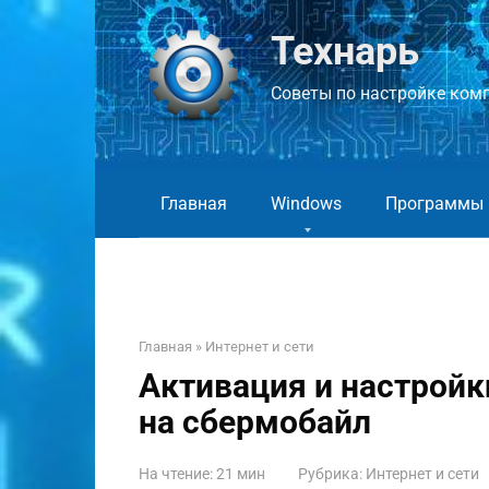
Перейти
к
Технарь
контенту
Советы по настройке компь
Главная
Windows
Программы
Главная
»
Интернет и сети
Активация и настройк
на сбермобайл
На чтение:
21 мин
Рубрика:
Интернет и сети