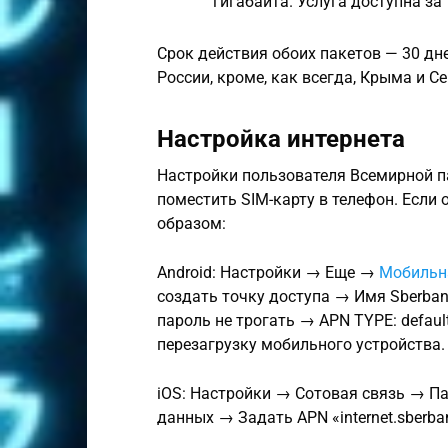
гигабайта. Услуга доступна за
Срок действия обоих пакетов — 30 дн
России, кроме, как всегда, Крыма и С
Настройка интернета
Настройки пользователя Всемирной п
поместить SIM-карту в телефон. Если
образом:
Android: Настройки → Еще →
Мобильна
создать точку доступа → Имя Sberbank
пароль не трогать → APN TYPE: defaul
перезагрузку мобильного устройства.
iOS: Настройки → Сотовая связь → П
данных → Задать APN «internet.sberban