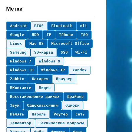
Метки
Android
BIOS
Bluetooth
dll
Google
HDD
IP
IPhone
ISO
Linux
Mac OS
Microsoft Office
Samsung
SD-карта
SSD
Wi-Fi
Windows 7
Windows 8
Windows 10
Windows XP
Yandex
Zabbix
Батарея
Браузер
ВКонтакте
Видео
Восстановление данных
Драйвер
Звук
Одноклассники
Ошибки
Память
Пароль
Роутер
Сеть
Телевизор
Технические вопросы
Удалить
Файл
Флешка
Фото