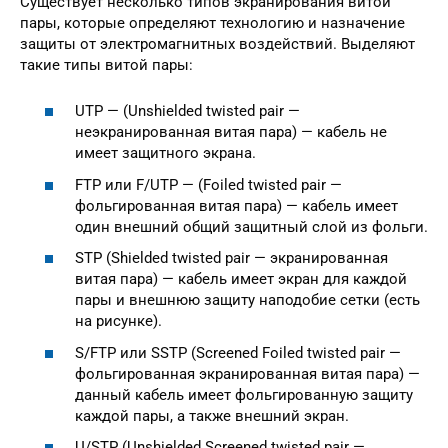
Существует несколько типов экранирования витой
пары, которые определяют технологию и назначение
защиты от электромагнитных воздействий. Выделяют
такие типы витой пары:
UTP — (Unshielded twisted pair —
неэкранированная витая пара) — кабель не
имеет защитного экрана.
FTP или F/UTP — (Foiled twisted pair —
фольгированная витая пара) — кабель имеет
один внешний общий защитный слой из фольги.
STP (Shielded twisted pair — экранированная
витая пара) — кабель имеет экран для каждой
пары и внешнюю защиту наподобие сетки (есть
на рисунке).
S/FTP или SSTP (Screened Foiled twisted pair —
фольгированная экранированная витая пара) —
данный кабель имеет фольгированную защиту
каждой пары, а также внешний экран.
U/STP (Unshielded Screened twisted pair —