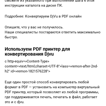
сможете из указанного при выполнении шага 6 этой
инструкции каталога на диске ПК.
Подробнее: Конвертируем DjVu в PDF онлайн
Опишите, что у вас не получилось.
Наши специалисты постараются ответить максимально
быстро.
Используем PDF принтер для
конвертирования Djvu
c http-equiv=»Content-Type»
content=»text/html;charset=UTF-8″>lass=»remon-after-2nd-
h2″ id=»remon-1821576228″>
Еще один простой способ конвертировать любой
формат в PDF — установить на компьютер виртуальный
PDF принтер, который позволяет из любой программы,
где поддерживается печать, печатать в файл, работает
это и с djvu.