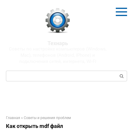
Перейти
к
контенту
Технарь
Советы по настройке компьютеров (Windows,
Mac), телефонов (Android, IPhone) и
подключения сетей, интернета, WI-FI
Поиск:
Главная
»
Советы и решения проблем
Как открыть mdf файл