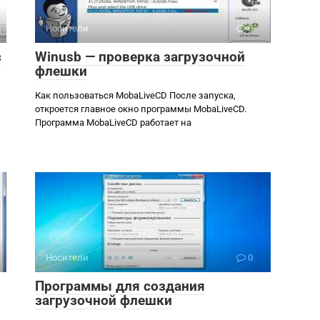
Носители
0
з
Winusb — проверка загрузочной
флешки
Как пользоваться MobaLiveCD После запуска,
откроется главное окно программы MobaLiveCD.
Программа MobaLiveCD работает на
Носители
0
Программы для создания
загрузочной флешки