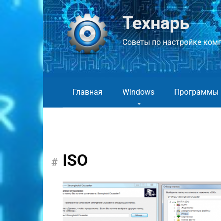
Перейти
к
Технарь
контенту
Советы по настройке компь
Главная
Windows
Программы
ISO