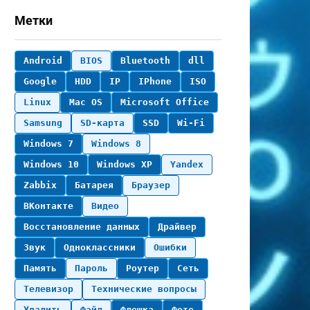
Метки
Android
BIOS
Bluetooth
dll
Google
HDD
IP
IPhone
ISO
Linux
Mac OS
Microsoft Office
Samsung
SD-карта
SSD
Wi-Fi
Windows 7
Windows 8
Windows 10
Windows XP
Yandex
Zabbix
Батарея
Браузер
ВКонтакте
Видео
Восстановление данных
Драйвер
Звук
Одноклассники
Ошибки
Память
Пароль
Роутер
Сеть
Телевизор
Технические вопросы
Удалить
Файл
Флешка
Фото